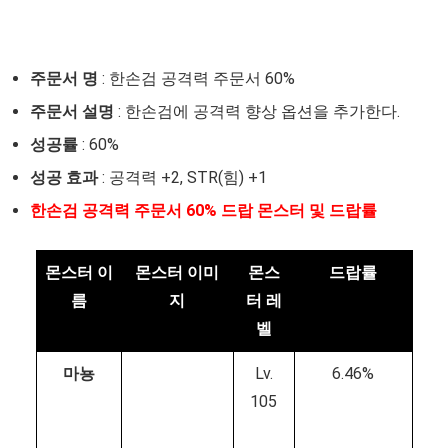
주문서 명
: 한손검 공격력 주문서 60%
주문서 설명
: 한손검에 공격력 향상 옵션을 추가한다.
성공률
: 60%
성공 효과
: 공격력 +2, STR(힘) +1
한손검 공격력 주문서 60% 드랍 몬스터 및 드랍률
몬스터 이
몬스터 이미
몬스
드랍률
름
지
터 레
벨
마뇽
Lv.
6.46%
105