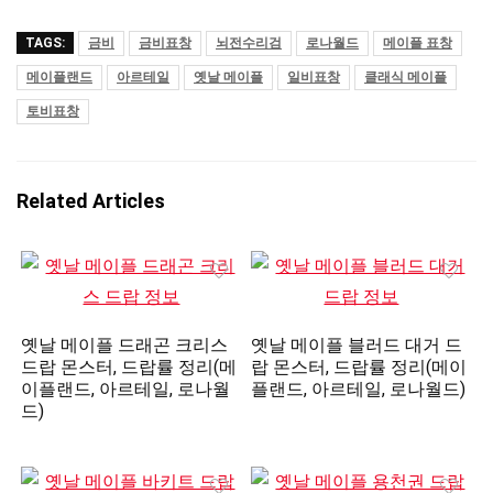
TAGS:
금비
금비표창
뇌전수리검
로나월드
메이플 표창
메이플랜드
아르테일
옛날 메이플
일비표창
클래식 메이플
토비표창
Related Articles
옛날 메이플 드래곤 크리스
옛날 메이플 블러드 대거 드
드랍 몬스터, 드랍률 정리(메
랍 몬스터, 드랍률 정리(메이
이플랜드, 아르테일, 로나월
플랜드, 아르테일, 로나월드)
드)