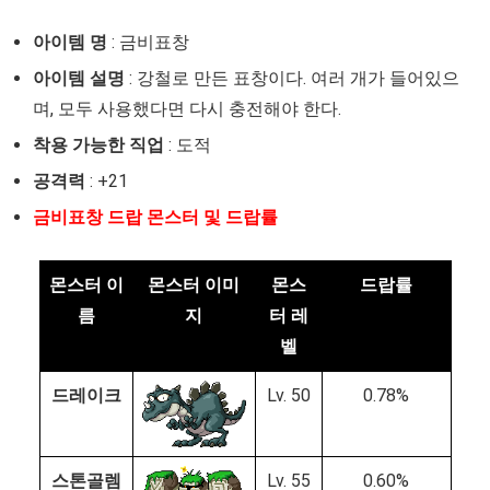
아이템 명
: 금비표창
아이템 설명
: 강철로 만든 표창이다. 여러 개가 들어있으
며, 모두 사용했다면 다시 충전해야 한다.
착용 가능한 직업
: 도적
공격력
: +21
금비표창 드랍 몬스터 및 드랍률
몬스터 이
몬스터 이미
몬스
드랍률
름
지
터 레
벨
드레이크
Lv. 50
0.78%
스톤골렘
Lv. 55
0.60%