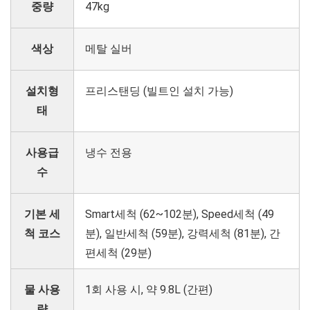
중량
47kg
색상
메탈 실버
설치형
프리스탠딩 (빌트인 설치 가능)
태
사용급
냉수 전용
수
기본 세
Smart세척 (62~102분), Speed세척 (49
척 코스
분), 일반세척 (59분), 강력세척 (81분), 간
편세척 (29분)
물 사용
1회 사용 시, 약 9.8L (간편)
량