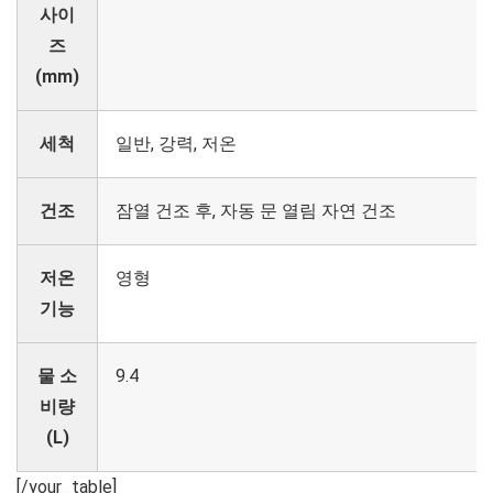
사이
즈
(mm)
세척
일반, 강력, 저온
건조
잠열 건조 후, 자동 문 열림 자연 건조
저온
영형
기능
물 소
9.4
비량
(L)
[/your_table]