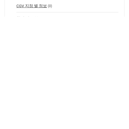
CGV 지점 별 정보
(0)
할인 정보
(3)
메이플스토리 정보
(141)
무기 아이템 드랍 정보
(66)
주문서 아이템 드랍 정보
(75)
방어구 아이템 드랍 정보
(0)
금융 정보
(10)
청년 지원
(5)
정부 지원금
(2)
적금 및 예금
(1)